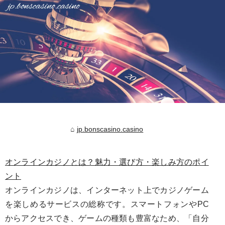
jp.bonscasino.casino
オンラインカジノとは？魅力・選び方・楽しみ方のポイ
ント
オンラインカジノは、インターネット上でカジノゲーム
を楽しめるサービスの総称です。スマートフォンやPC
からアクセスでき、ゲームの種類も豊富なため、「自分